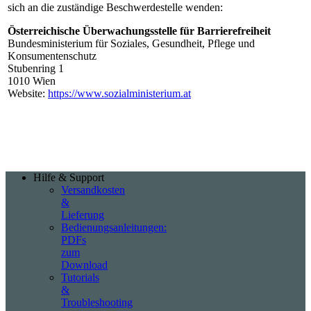
sich an die zuständige Beschwerdestelle wenden:
Österreichische Überwachungsstelle für Barrierefreiheit
Bundesministerium für Soziales, Gesundheit, Pflege und
Konsumentenschutz
Stubenring 1
1010 Wien
Website:
https://www.sozialministerium.at
Hilfe & Support
Versandkosten
&
Lieferung
Bedienungsanleitungen:
PDFs
zum
Download
Tutorials
&
Troubleshooting