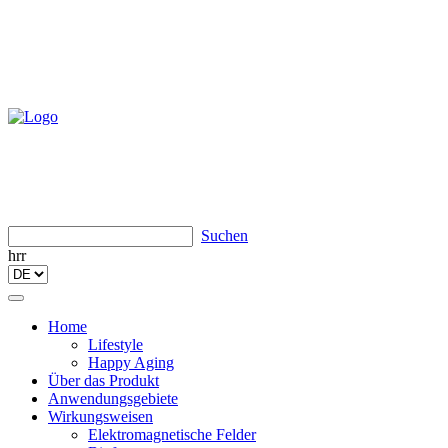
Suchen
hrr
Toggle
navigation
Home
Lifestyle
Happy Aging
Über das Produkt
Anwendungsgebiete
Wirkungsweisen
Elektromagnetische Felder